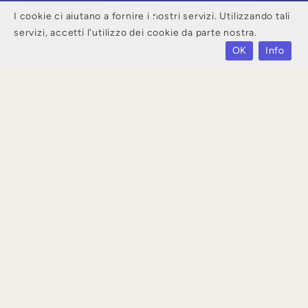
I cookie ci aiutano a fornire i nostri servizi. Utilizzando tali
servizi, accetti l'utilizzo dei cookie da parte nostra.
OK
Info
Dall'industria dell'intrattenimento e dei giochi,
ai settori industriale e medico, la tecnologia
dell'eXtended Reality (VR, AR, MR) sta
ampliando le possibilità di immersione visiva e
interazione naturale.
Noi di MORE realizziamo applicazioni XR
(eXtended Reality) innovative combinando
tecnologie all'avanguardia, interfacce 3D e
design interattivo, con lo scopo di