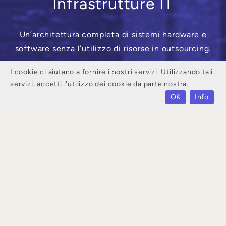
Infrastrutture IT
Un’architettura completa di sistemi hardware e
software senza l’utilizzo di risorse in outsourcing.
I cookie ci aiutano a fornire i nostri servizi. Utilizzando tali
servizi, accetti l'utilizzo dei cookie da parte nostra.
OK
Info
Le infrastrutture IT sono definite come
l’insieme delle componenti delle tecnologie
informatiche che costituiscono la base dei
servizi IT e che comprendono sia componenti
fisici come server e storage, sia software di
vario genere, sia strutture e componenti di